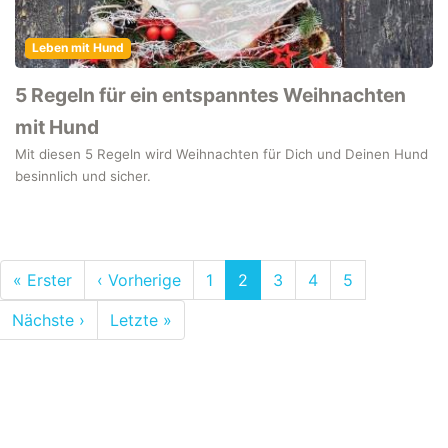
Leben mit Hund
5 Regeln für ein entspanntes Weihnachten
mit Hund
Mit diesen 5 Regeln wird Weihnachten für Dich und Deinen Hund
besinnlich und sicher.
Pagination
First
« Erster
Previous
‹ Vorherige
Page
1
Current
2
Page
3
Page
4
Page
5
page
page
page
Next
Nächste ›
Last
Letzte »
page
page