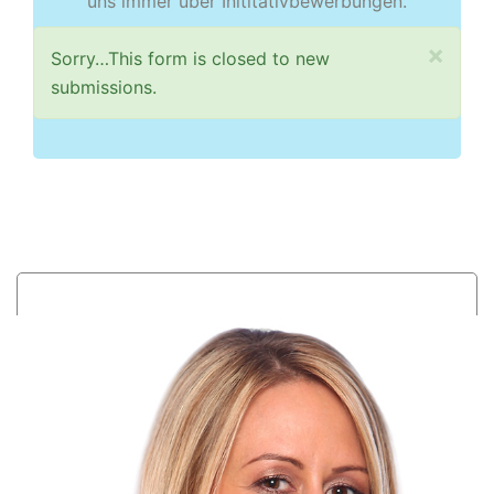
uns immer über Inititativbewerbungen.
×
Status
Sorry…This form is closed to new
submissions.
message