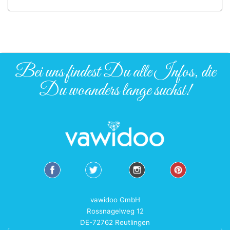
Bei uns findest Du alle Infos, die
Du woanders lange suchst!
vawidoo GmbH
Rossnagelweg 12
DE-72762 Reutlingen