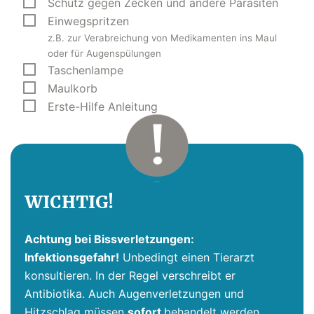
Schutz gegen Zecken und andere Parasiten
Einwegspritzen
z.B. zur Verabreichung von Medikamenten ins Maul
oder für Augenspülungen
Taschenlampe
Maulkorb
Erste-Hilfe Anleitung
WICHTIG!
Achtung bei Bissverletzungen:
Infektionsgefahr!
Unbedingt einen Tierarzt
konsultieren. In der Regel verschreibt er
Antibiotika. Auch Augenverletzungen und
Hitzschlag müssen
sofort
behandelt werden.