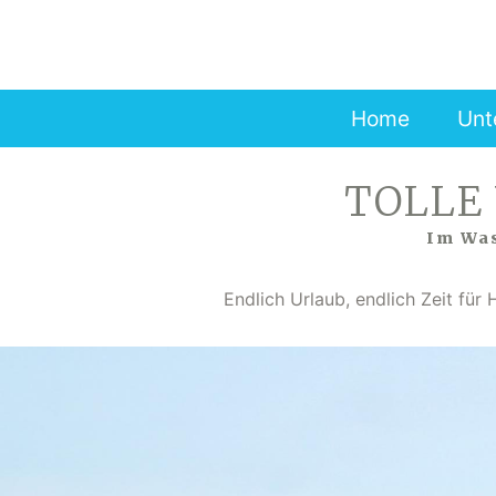
Skip
to
main
content
Home
Unt
TOLLE
Im Was
Endlich Urlaub, endlich Zeit fü