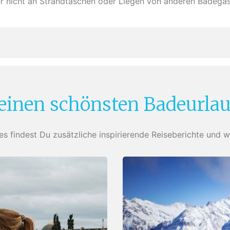
er nicht an Strandtaschen oder Liegen von anderen Badegäs
einen schönsten Badeurla
ies findest Du zusätzliche inspirierende Reiseberichte und w