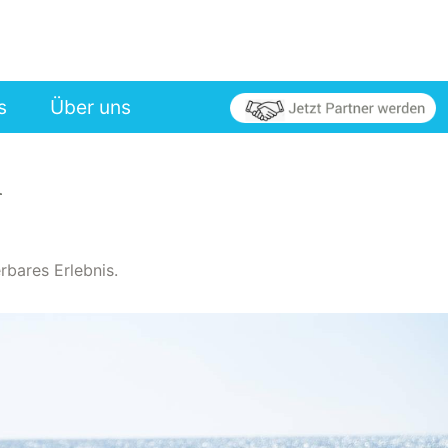
s
Über uns
R
bares Erlebnis.