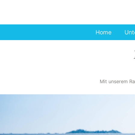
Skip
to
main
content
Home
Unt
Mit unserem Ra