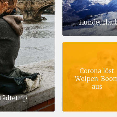
Hundeurlaub
Corona löst
Welpen-Boo
aus
tädtetrip